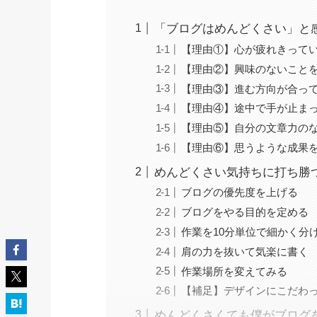
「ブログはめんどくさい」と
【理由①】心が疲れきって
【理由②】興味のないこと
【理由③】進む方向が合っ
【理由④】途中で手が止ま
【理由⑤】自分の文章力の
【理由⑥】思うような成果
めんどくさい気持ちに打ち勝つ
ブログの優先度を上げる
ブログをやる目的を定める
作業を10分単位で細かく分
肩の力を抜いて気楽に書く
作業場所を変えてみる
【補足】デザインにこだわ
めんどくさくても僕がブログ