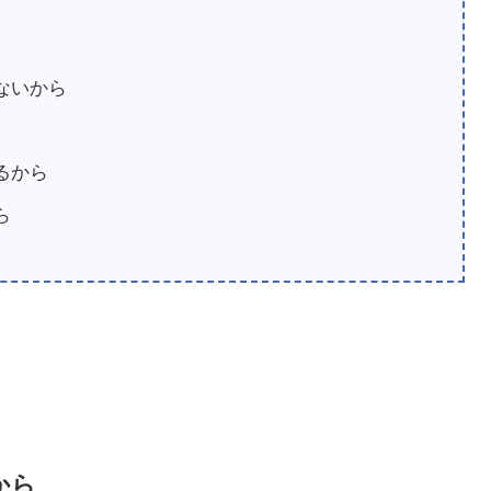
ないから
るから
ら
から