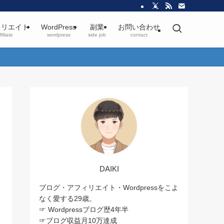
ィリエイト
WordPress
副業
お問い合わせ
filiate
wordpress
side job
contact
DAIKI
ブログ・アフィリエイト・Wordpressをこよ
なく愛する29歳。
☞ Wordpressブログ歴4年半
☞ブログ収益月10万達成