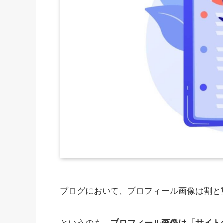
ブログにおいて、プロフィール画像は割と
というのも、
プロフィール画像は「サイト