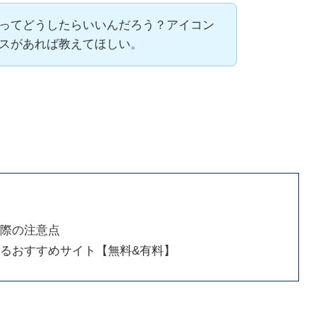
ってどうしたらいいんだろう？アイコン
スがあれば教えてほしい。
る際の注意点
るおすすめサイト【無料&有料】