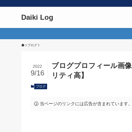
Daiki Log
ブログ
ブログプロフィール画像
2022
9/16
リティ高】
ブログ
当ページのリンクには広告が含まれています