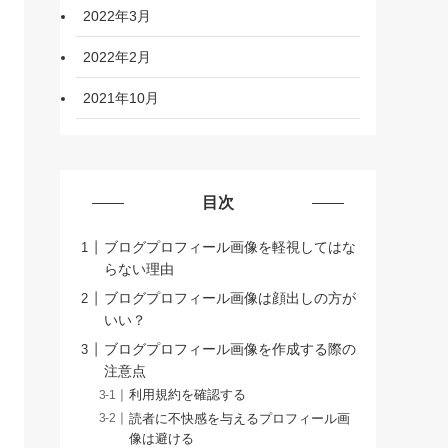
2022年3月
2022年2月
2021年10月
目次
ブログプロフィール画像を軽視してはな
らない理由
ブログプロフィール画像は顔出しの方が
いい？
ブログプロフィール画像を作成する際の
注意点
利用規約を確認する
読者に不快感を与えるプロフィール画
像は避ける