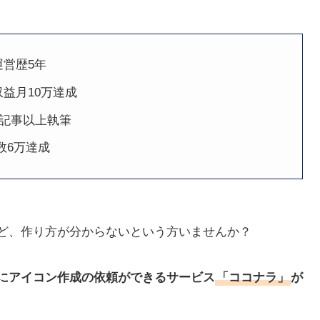
運営歴5年
益月10万達成
0記事以上執筆
数6万達成
ど、作り方が分からないという方いませんか？
にアイコン作成の依頼ができるサービス
「ココナラ」
が