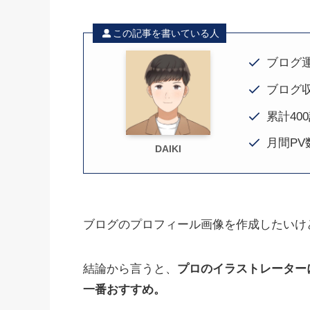
この記事を書いている人
ブログ
ブログ収
累計40
月間PV
DAIKI
ブログのプロフィール画像を作成したいけ
結論から言うと、
プロのイラストレーター
一番おすすめ。